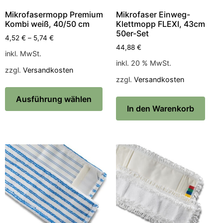
Mikrofasermopp Premium
Mikrofaser Einweg-
Kombi weiß, 40/50 cm
Klettmopp FLEXI, 43cm
50er-Set
4,52
€
–
5,74
€
44,88
€
inkl. MwSt.
inkl. 20 % MwSt.
zzgl.
Versandkosten
zzgl.
Versandkosten
Ausführung wählen
In den Warenkorb