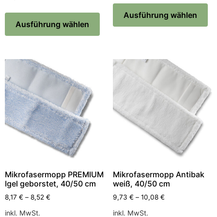
Ausführung wählen
Ausführung wählen
Mikrofasermopp PREMIUM
Mikrofasermopp Antibak
Igel geborstet, 40/50 cm
weiß, 40/50 cm
8,17
€
–
8,52
€
9,73
€
–
10,08
€
inkl. MwSt.
inkl. MwSt.