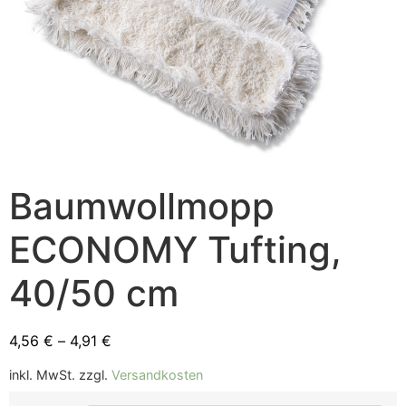
Baumwollmopp
ECONOMY Tufting,
40/50 cm
4,56
€
–
4,91
€
inkl. MwSt.
zzgl.
Versandkosten